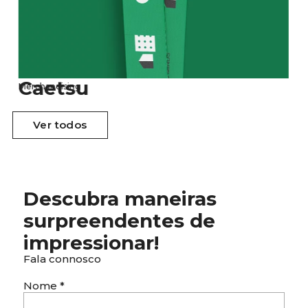
etsu
Son
ndising
Merchand
Ver todos
Ver todos
Descubra maneiras
surpreendentes de
impressionar!
Fala connosco
Nome
*