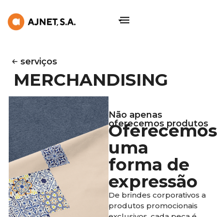
PT
serviços
MERCHANDISING
Não apenas
oferecemos produtos
Oferecemos
uma
forma de
expressão
De brindes corporativos a
produtos promocionais
exclusivos, cada peça é